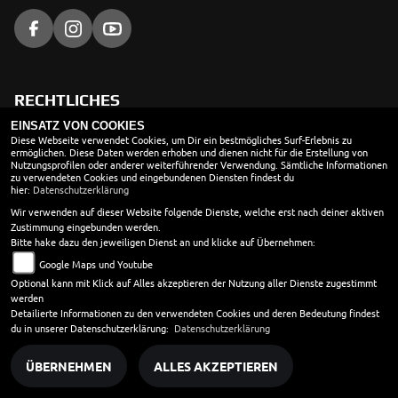
RECHTLICHES
EINSATZ VON COOKIES
AGB
Diese Webseite verwendet Cookies, um Dir ein bestmögliches Surf-Erlebnis zu
ermöglichen. Diese Daten werden erhoben und dienen nicht für die Erstellung von
Nutzungsprofilen oder anderer weiterführender Verwendung. Sämtliche Informationen
Impressum
zu verwendeten Cookies und eingebundenen Diensten findest du
hier:
Datenschutzerklärung
Datenschutz
Wir verwenden auf dieser Website folgende Dienste, welche erst nach deiner aktiven
Disclaimer
Zustimmung eingebunden werden.
Bitte hake dazu den jeweiligen Dienst an und klicke auf Übernehmen:
Barrierefreiheit
Google Maps und Youtube
Optional kann mit Klick auf Alles akzeptieren der Nutzung aller Dienste zugestimmt
Batteriegesetz
werden
Altölverordnung
Detailierte Informationen zu den verwendeten Cookies und deren Bedeutung findest
du in unserer Datenschutzerklärung:
Datenschutzerklärung
ÜBERNEHMEN
ALLES AKZEPTIEREN