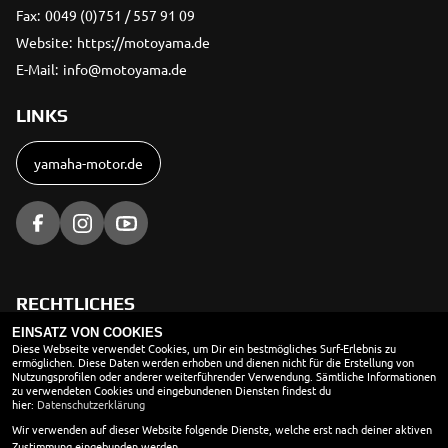
Fax:
0049 (0)751 / 557 91 09
Website:
https://motoyama.de
E-Mail:
info@motoyama.de
LINKS
yamaha-motor.de
RECHTLICHES
EINSATZ VON COOKIES
AGB
Diese Webseite verwendet Cookies, um Dir ein bestmögliches Surf-Erlebnis zu
ermöglichen. Diese Daten werden erhoben und dienen nicht für die Erstellung von
Nutzungsprofilen oder anderer weiterführender Verwendung. Sämtliche Informationen
Impressum
zu verwendeten Cookies und eingebundenen Diensten findest du
hier:
Datenschutzerklärung
Datenschutz
Wir verwenden auf dieser Website folgende Dienste, welche erst nach deiner aktiven
Disclaimer
Zustimmung eingebunden werden.