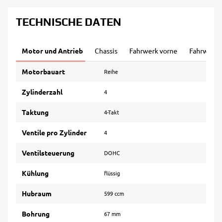
TECHNISCHE DATEN
Motor und Antrieb
Chassis
Fahrwerk vorne
Fahrwerk 
Motorbauart
Reihe
Zylinderzahl
4
Taktung
4-Takt
Ventile pro Zylinder
4
Ventilsteuerung
DOHC
Kühlung
flüssig
Hubraum
599 ccm
Bohrung
67 mm