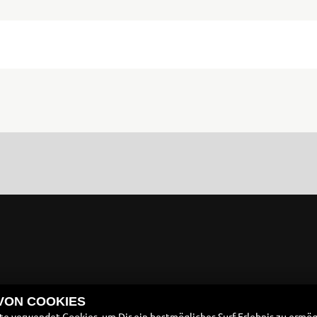
 VON COOKIES
e verwendet Cookies, um Dir ein bestmögliches Surf-Erlebnis zu ermög