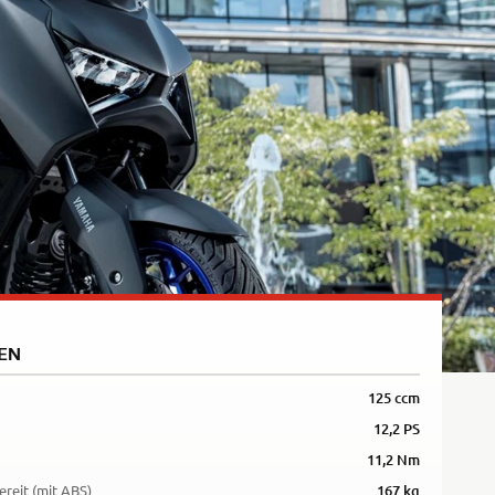
EN
125 ccm
12,2 PS
11,2 Nm
ereit (mit ABS)
167 kg