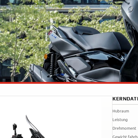
35kW
Rally
Rally
35kW
A
A1
Tenere
WR125R
700
World
Raid
KERNDAT
Hubraum
Leistung
Drehmoment
Gewicht fahrb