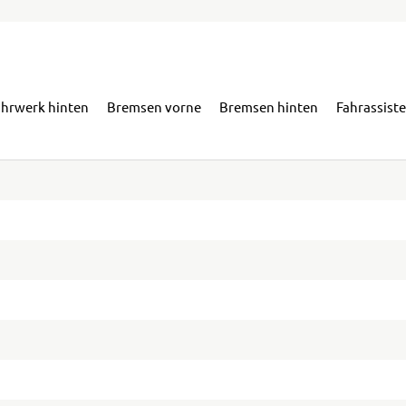
ahrwerk hinten
Bremsen vorne
Bremsen hinten
Fahrassist