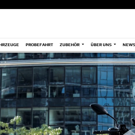
HRZEUGE
PROBEFAHRT
ZUBEHÖR
ÜBER UNS
NEWS
ADVENTURE
A
A
A2
HYPER NAKED
SPORT HERITAGE
Tenere
Tenere
Tener
700
700
700
(Low)
(Low)
SPORT TOURING
35kW
SUPERSPORT
A2
A
A2
Tenere
Tenere
Tener
700
700
700